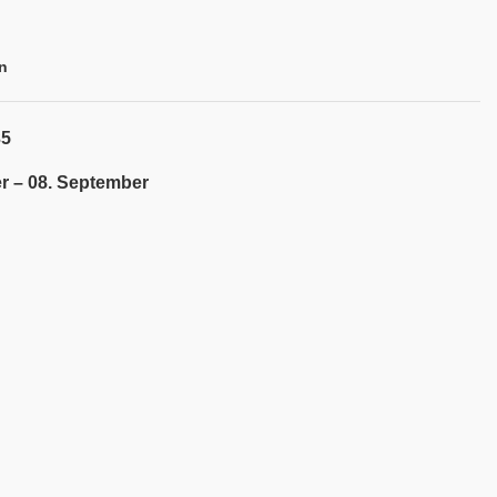
n
35
r – 08. September