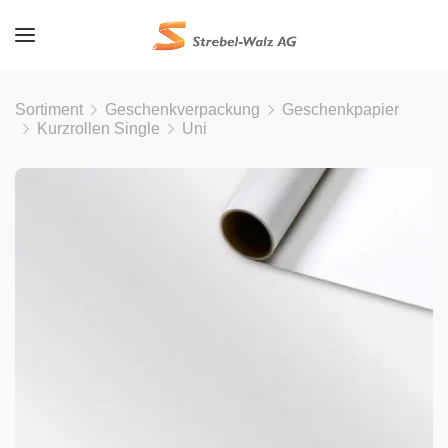
Sortiment
Geschenkverpackung
Geschenkpapier
Kurzrollen Single
Uni