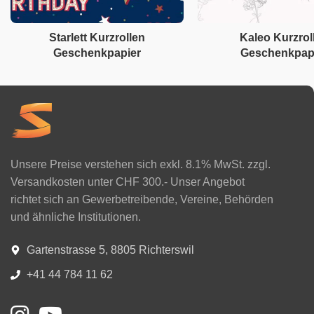
Starlett Kurzrollen
Kaleo Kurzrol
Geschenkpapier
Geschenkpap
Unsere Preise verstehen sich exkl. 8.1% MwSt. zzgl.
Versandkosten unter CHF 300.- Unser Angebot
richtet sich an Gewerbetreibende, Vereine, Behörden
und ähnliche Institutionen.
Gartenstrasse 5, 8805 Richterswil
+41 44 784 11 62