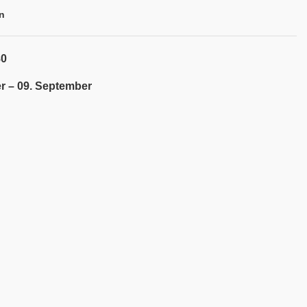
n
80
r – 09. September