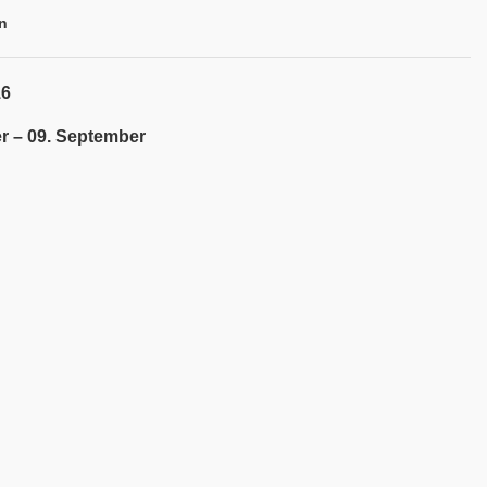
n
16
r – 09. September