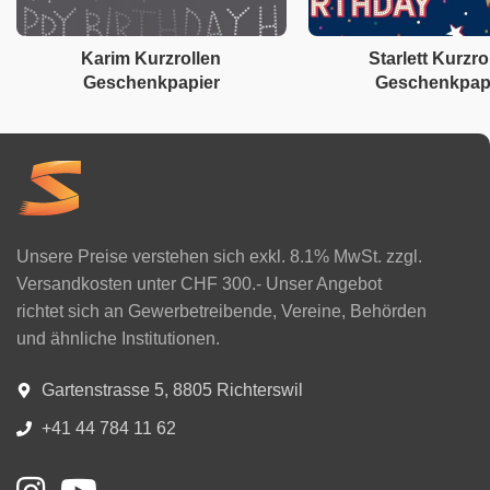
Karim Kurzrollen
Starlett Kurzro
Geschenkpapier
Geschenkpap
Unsere Preise verstehen sich exkl. 8.1% MwSt. zzgl.
Versandkosten unter CHF 300.- Unser Angebot
richtet sich an Gewerbetreibende, Vereine, Behörden
und ähnliche Institutionen.
Gartenstrasse 5, 8805 Richterswil
+41 44 784 11 62