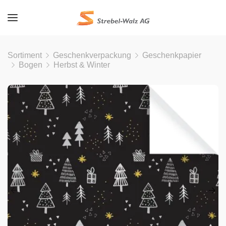
Sortiment
Geschenkverpackung
Geschenkpapier
Bogen
Herbst & Winter