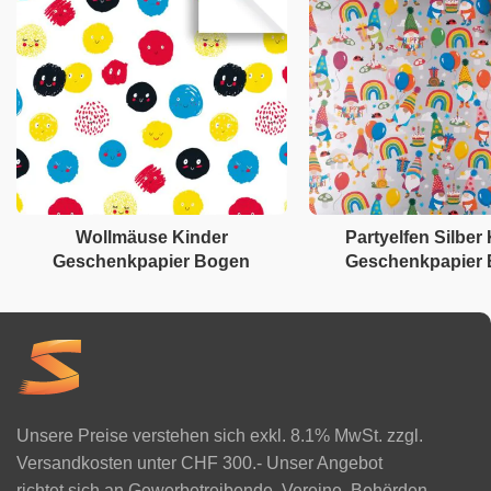
Wollmäuse Kinder
Partyelfen Silber
Geschenkpapier Bogen
Geschenkpapier
Unsere Preise verstehen sich exkl. 8.1% MwSt. zzgl.
Versandkosten unter CHF 300.- Unser Angebot
richtet sich an Gewerbetreibende, Vereine, Behörden