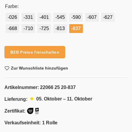
Farbe:
-026
-331
-401
-545
-590
-607
-627
-668
-710
-725
-813
-837
Alternative:
B2B Preise freischalten
Zur Wunschliste hinzufügen
Artikelnummer:
22066 25 20-837
05. Oktober – 11. Oktober
Lieferung:
Zertifikat:
Verkaufseinheit:
1 Rolle