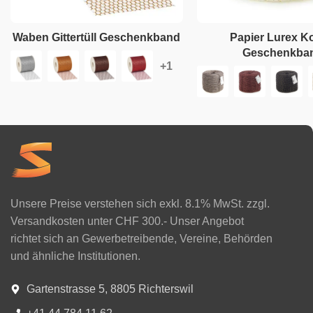
Waben Gittertüll Geschenkband
Papier Lurex K
Geschenkba
Unsere Preise verstehen sich exkl. 8.1% MwSt. zzgl.
Versandkosten unter CHF 300.- Unser Angebot
richtet sich an Gewerbetreibende, Vereine, Behörden
und ähnliche Institutionen.
Gartenstrasse 5, 8805 Richterswil