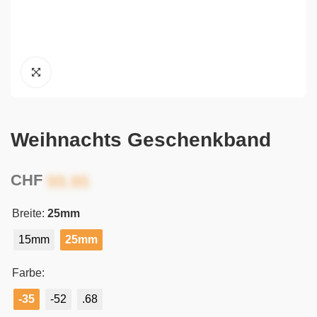
Weihnachts Geschenkband
CHF
Breite:
25mm
15mm
25mm
Farbe:
-35
-52
.68