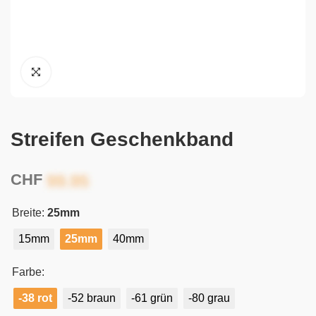
Streifen Geschenkband
CHF
Breite:
25mm
15mm
25mm
40mm
Farbe:
-38 rot
-52 braun
-61 grün
-80 grau