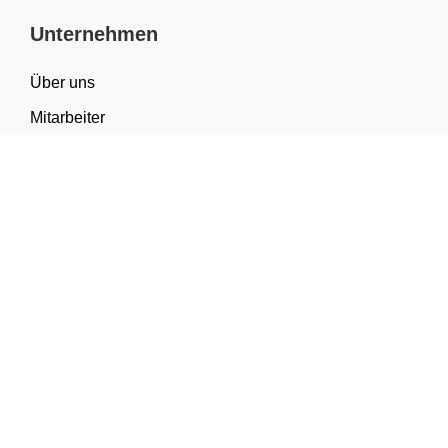
Unternehmen
Über uns
Mitarbeiter
FAQ
Materialwissen
Sortiment & Anwendungen
Kategorien
Geschenkverpackung
Tragetaschen
Verpackung